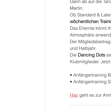
Dann ab auf die Tanz
Martin.
Ob Standard & Latein
wöchentlichen Traini
Das Erlernte könnt i
Atmosphäre anwende
Der Mitgliedsbeitrag
und Halbjahr.
Die 
Dancing Dots
 st
Klubmitglieder. Jetzt
• Anfängertraining 
• Anfängertraining S
Hier
 geht es zur An