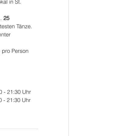
al in St. 
. 
25 
btesten Tänze. 
nter 
- pro Person 
 
0 - 21:30 Uhr
0 - 21:30 Uhr