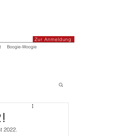
Zur Anmeldung
t
Boogie-Woogie
2!
st 2022.